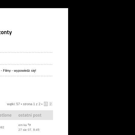
. - Filmy - wypowiedz się!
wątki: 57 •
strona
1
z
2
•
1
2
em ka
692
27 sie 07, 8:45