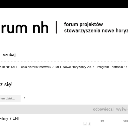
um NH i AFF - cała historia festiwali
/
7. MFF Nowe Horyzonty 2007 - Program Festiwalu
/
7
 Filmy 7.ENH
50
95
1
2