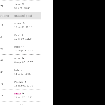
Jarosz
772
5 lut 08, 23:00
anzelm
119
19 sie 09, 19:15
Gość
39
10 lut 09, 18:09
mleko
068
29 maja 08, 22:35
Mariza
561
6 maja 08, 13:57
bela
338
14 lis 07, 22:33
Peether
676
15 paź 07, 22:39
kubak
473
21 wrz 07, 16:33