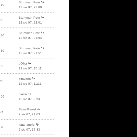
Stuntman Pete
119
12 sie 07, 22:08
Stuntman Pete
58
12 sie 07, 22:01
Stuntman Pete
180
12 sie 07, 21:54
Stuntman Pete
339
12 sie 07, 21:51
pOlka
89
12 sie 07, 15:11
elfavorro
48
12 sie 07, 11:11
pincia
869
12 sie 07, 9:53
PawełPaweł
96
2 sie 07, 21:03
kata_strofa
778
2 sie 07, 17:33