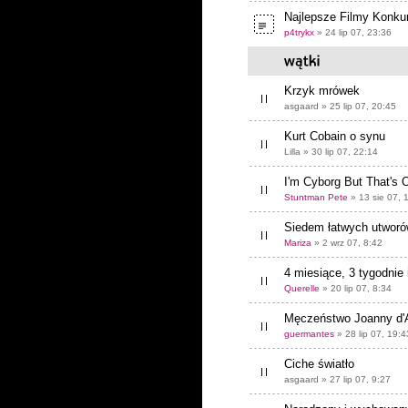
Najlepsze Filmy Konku
p4trykx
» 24 lip 07, 23:36
Krzyk mrówek
asgaard » 25 lip 07, 20:45
Kurt Cobain o synu
Lilla » 30 lip 07, 22:14
I'm Cyborg But That's 
Stuntman Pete
» 13 sie 07, 
Siedem łatwych utworó
Mariza
» 2 wrz 07, 8:42
4 miesiące, 3 tygodnie i
Querelle
» 20 lip 07, 8:34
Męczeństwo Joanny d'
guermantes
» 28 lip 07, 19:4
Ciche światło
asgaard » 27 lip 07, 9:27