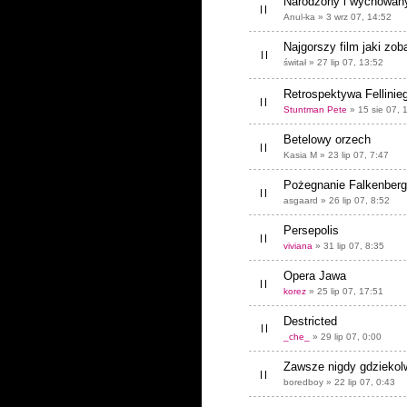
Narodzony i wychowan
Anul-ka » 3 wrz 07, 14:52
Najgorszy film jaki zo
świtał » 27 lip 07, 13:52
Retrospektywa Fellinie
Stuntman Pete
» 15 sie 07, 
Betelowy orzech
Kasia M » 23 lip 07, 7:47
Pożegnanie Falkenberg
asgaard » 26 lip 07, 8:52
Persepolis
viviana
» 31 lip 07, 8:35
Opera Jawa
korez
» 25 lip 07, 17:51
Destricted
_che_
» 29 lip 07, 0:00
Zawsze nigdy gdziekol
boredboy » 22 lip 07, 0:43