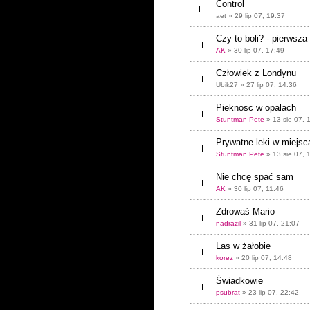
Control
aet » 29 lip 07, 19:37
Czy to boli? - pierwsz
AK
» 30 lip 07, 17:49
Człowiek z Londynu
Ubik27 » 27 lip 07, 14:36
Pieknosc w opalach
Stuntman Pete
» 13 sie 07, 
Prywatne leki w miejsc
Stuntman Pete
» 13 sie 07, 
Nie chcę spać sam
AK
» 30 lip 07, 11:46
Zdrowaś Mario
nadrazil
» 31 lip 07, 21:07
Las w żałobie
korez
» 20 lip 07, 14:48
Świadkowie
psubrat
» 23 lip 07, 22:42