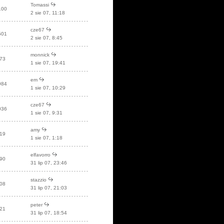
Tomassi
100
2 sie 07, 11:18
cze67
501
2 sie 07, 8:45
monnick
73
1 sie 07, 19:41
em
984
1 sie 07, 10:29
cze67
036
1 sie 07, 9:31
amy
19
1 sie 07, 1:18
elfavorro
90
31 lip 07, 23:46
stazzio
08
31 lip 07, 21:03
peter
21
31 lip 07, 18:54