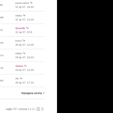
paszczakos
86
31 lip 07, 18:40
eliska
898
31 lip 07, 14:26
Querelle
73
31 lip 07, 8:53
korez
544
30 lip 07, 12:05
eliska
814
29 lip 07, 16:03
Strator
152
29 lip 07, 14:29
AK
864
28 lip 07, 17:24
Następna strona
wątki: 57 •
strona
1
z
2
•
1
2