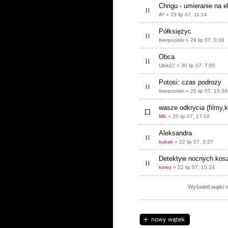
Chrigu - umieranie na e
A*
» 23 lip 07, 11:14
Półksiężyc
liverpoolski » 29 lip 07, 0:38
Obca
Ubik27 » 30 lip 07, 7:50
Potosi: czas podrozy
liverpoolski » 25 lip 07, 15:39
wasze odkrycia (filmy,
MK
» 20 lip 07, 17:10
Aleksandra
kubak
» 22 lip 07, 3:27
Detektyw nocnych ko
korez
» 22 lip 07, 10:24
Wyświetl wątki n
Napisz wątek