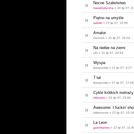
Nocne Szaleństwo
masakrytyczna
» 30 lip 07, 9
Piętno na umyśle
sabriel
» 23 lip 07, 10:58
Amator
monnick » 31 lip 07, 16:24
Na niebie na ziemi
ufo » 21 lip 07, 20:54
Wyspa
liverpoolski » 27 lip 07, 0:27
7 lat
liverpoolski » 27 lip 07, 17:09
Cykle krótkich metraży
elfavorro
» 31 lip 07, 23:46
Awesome: I fuckin' shot
eldescento » 22 lip 07, 15:14
La Leon
guermantes
» 22 lip 07, 11:4