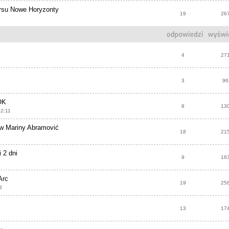
rsu Nowe Horyzonty
19
26
4
27
3
96
OK
8
13
12:11
w Mariny Abramović
18
21
 2 dni
9
16
Arc
19
25
3
13
17