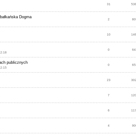
31
53
a bałkańska Dogma
2
80
10
14
0
64
12:18
ach publicznych
0
65
12:15
23
30
7
12
6
11
4
90