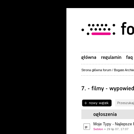
Strona główna forum
/
Bogate Archiw
Napisz wątek
Moje Typy - Najlepsze
Seblon
» 29 lip 07, 17:07