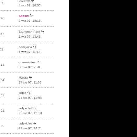
aszeffel
37
4 wrz 07, 20:05
Seblon
898
2 wrz 07, 15:15
Stuntman Pete
247
1 wrz 07, 13:43
panikazia
68
1 wrz 07, 11:42
guermantes
712
30 sie 07, 2:20
Mariza
964
27 sie 07, 11:00
judka
452
23 sie 07, 12:04
ladyviolet
991
22 sie 07, 15:13
ladyviolet
480
22 sie 07, 14:21