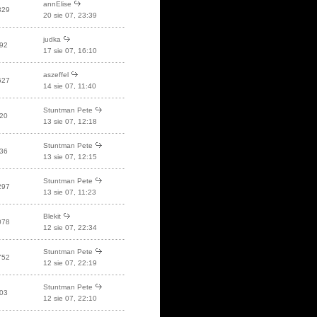
annElise
829
20 sie 07, 23:39
judka
92
17 sie 07, 16:10
aszeffel
627
14 sie 07, 11:40
Stuntman Pete
20
13 sie 07, 12:18
Stuntman Pete
36
13 sie 07, 12:15
Stuntman Pete
297
13 sie 07, 11:23
Blekit
078
12 sie 07, 22:34
Stuntman Pete
752
12 sie 07, 22:19
Stuntman Pete
03
12 sie 07, 22:10