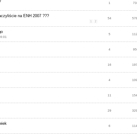
y
1
73
baczyliście na ENH 2007 ???
54
57
1
2
go
5
11
16:01
4
95
16
19
4
10
11
15
29
32
wiek
6
11