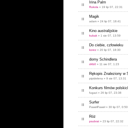
Irina Palm
Rukola
» 19 lip 07, 22:31
Magik
adam » 24 lip 07, 18:41
Kino australijskie
kubak
» 1 sie 07, 13:59
Do ciebie, człowieku
korez
» 20 lip 07, 18:30
domy Schindlera
d4b0
» 11 sie 07, 1:23
Rękopis Znaleziony w 
pipidelena » 9 sie 07, 13:31
Konkurs filmów polskic
fugazi » 26 lip 07, 23:38
Surfer
PawełPaweł » 30 lip 07, 0:50
Róż
psubrat
» 23 lip 07, 22:32