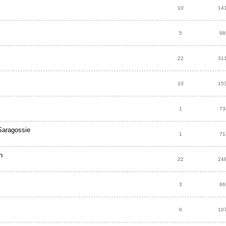
10
14
5
98
22
31
10
15
1
73
Saragossie
1
71
h
22
24
3
86
6
10