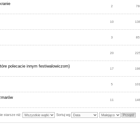
kranie
2
78
10
13
3
85
20
22
które polecacie innym festiwalowiczom)
17
19
5
10
szmarów
11
14
ie starsze niż:
Sortuj wg