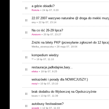
a gdzie obiadki?
Rukola
» 24 lip 07, 0:20
22.07.2007 warzywo naturalne @ droga do mekki muzyk
sivy » 22 lip 07, 15:14
Na co iść 26-29 lipca?
Airstorm
» 20 lip 07, 23:27
Zniżki na bilety PKP (przesyłanie zgłoszeń do 12 lipca
Wielka_siostrzyczka » 28 maja 07, 18:04
kompedium wiedzy
** » 18 lip 07, 11:10
restauracje,jadłodajnie,bary...
eliska
» 18 lip 07, 9:25
wskazówki i porady dla NOWICJUSZY:)
motyl
» 10 lip 07, 15:10
brak dodatku do Wyborczej na Opolszczyźnie
keats » 13 lip 07, 11:39
autobusy festiwalowe?
goggle
» 12 lip 07, 11:33