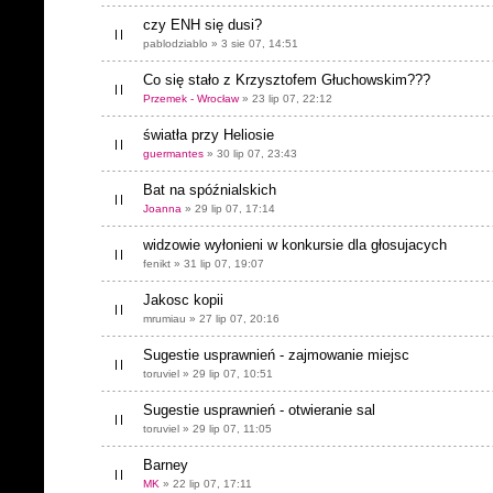
czy ENH się dusi?
pablodziablo » 3 sie 07, 14:51
Co się stało z Krzysztofem Głuchowskim???
Przemek - Wrocław
» 23 lip 07, 22:12
światła przy Heliosie
guermantes
» 30 lip 07, 23:43
Bat na spóźnialskich
Joanna
» 29 lip 07, 17:14
widzowie wyłonieni w konkursie dla głosujacych
fenikt » 31 lip 07, 19:07
Jakosc kopii
mrumiau » 27 lip 07, 20:16
Sugestie usprawnień - zajmowanie miejsc
toruviel » 29 lip 07, 10:51
Sugestie usprawnień - otwieranie sal
toruviel » 29 lip 07, 11:05
Barney
MK
» 22 lip 07, 17:11