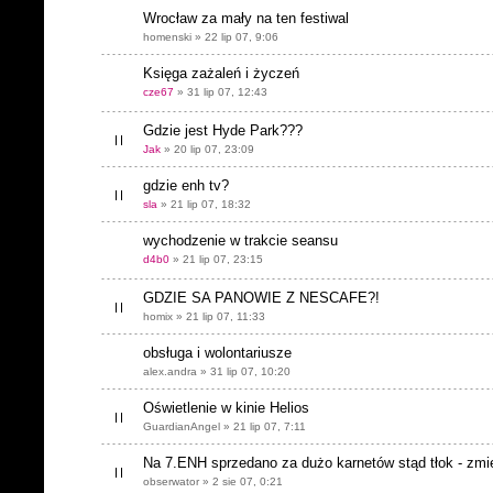
Wrocław za mały na ten festiwal
homenski » 22 lip 07, 9:06
Księga zażaleń i życzeń
cze67
» 31 lip 07, 12:43
Gdzie jest Hyde Park???
Jak
» 20 lip 07, 23:09
gdzie enh tv?
sla
» 21 lip 07, 18:32
wychodzenie w trakcie seansu
d4b0
» 21 lip 07, 23:15
GDZIE SA PANOWIE Z NESCAFE?!
homix » 21 lip 07, 11:33
obsługa i wolontariusze
alex.andra » 31 lip 07, 10:20
Oświetlenie w kinie Helios
GuardianAngel » 21 lip 07, 7:11
Na 7.ENH sprzedano za dużo karnetów stąd tłok - zmie
obserwator » 2 sie 07, 0:21