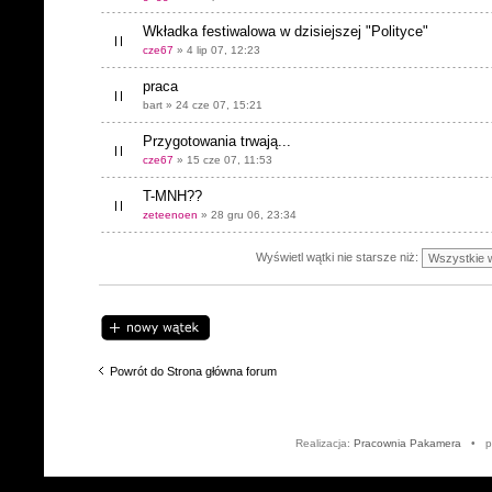
Wkładka festiwalowa w dzisiejszej "Polityce"
cze67
» 4 lip 07, 12:23
praca
bart » 24 cze 07, 15:21
Przygotowania trwają...
cze67
» 15 cze 07, 11:53
T-MNH??
zeteenoen
» 28 gru 06, 23:34
Wyświetl wątki nie starsze niż:
Napisz wątek
Powrót do Strona główna forum
Realizacja:
Pracownia Pakamera
• po