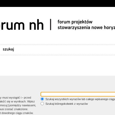
y musi wystąpić i
-
przed
Szukaj wszystkich wyrazów lub całego wpisanego ciąg
aleźć się w wynikach. Wpisz
Szukaj któregokolwiek z wyrazów
pomocą
|
pomiędzy nawiasami,
 musi zostać znalezione.
t dowolnego ciągu znaków.