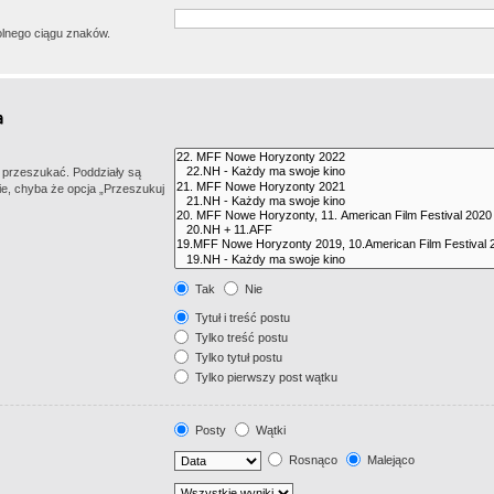
lnego ciągu znaków.
z przeszukać. Poddziały są
e, chyba że opcja „Przeszukuj
Tak
Nie
Tytuł i treść postu
Tylko treść postu
Tylko tytuł postu
Tylko pierwszy post wątku
Posty
Wątki
Rosnąco
Malejąco