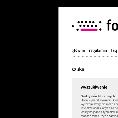
Szukaj słów kluczowych:
Dodaj
+
przed wyrazem, któr
wyrazem, który nie może zn
listę słów oddzielanych za 
jeśli tylko jedno z tych słów
Możesz także użyć * zamias