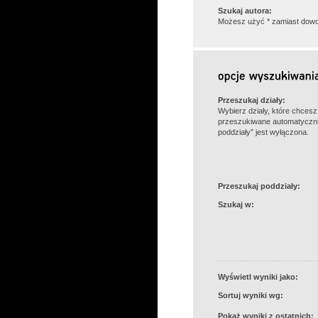
Szukaj autora:
Możesz użyć * zamiast dowo
Przeszukaj działy:
Wybierz działy, które chces
przeszukiwane automatyczni
poddziały” jest wyłączona.
Przeszukaj poddziały:
Szukaj w:
Wyświetl wyniki jako:
Sortuj wyniki wg:
Pokaż wyniki z ostatnich: