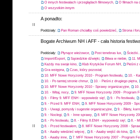
O innych festiwalach i przeglądach filmowych
,
O filmach na 
O wszystkim innym
A ponadto:
Poddziały:
Pan Roman chciałby coś powiedzieć
,
Strona i fo
Bogate Archiwum NH i AFF - cała historia festiwa
Poddziały:
Płynące wieżowce
,
Post tenebras lux
,
Ścieżki..
Import/Export
,
Sąsiedzkie dźwięki
,
Bitwa w niebie
,
11. 
Każdy ma swoje kino
,
Klub Krytyków Forum NH
,
Pieśni z 
Gra wstępna
,
Czas, który pozostał
,
10. MFF Nowe Horyzonty 2010 - Program festiwalu
,
10. - K
10. - Po tamtej stronie chmur
,
10. - Pieśni z drugiego piętra
,
10. MFF Nowe Horyzonty 2010 - Sprawy organizacyjne
,
10.
10. - Witaj, nocy
,
9. MFF Nowe Horyzonty 2009 - Program F
9. - Filmy 9. MFF ENH - wypowiedz się!
,
9. - Po festiwalu
,
9. - Przed 9. MFF ENH
,
9. MFF Nowe Horyzonty 2009 - Spr
9. - Uwagi, pomysły i sugestie organizacyjne
,
9. - Bilety, ka
9. - Noclegi
,
9. - Inne sprawy
,
8. MFF Nowe Horyzonty 200
8. - Po festiwalu
,
8. - Filmy 8.ENH - wypowiedz się!
,
8. - M
8. - Przed festiwalem
,
8. MFF Nowe Horyzonty 2008 - Spraw
8. - Aaaby wiedzieć więcej
,
8. - Aaaby wejść do kina
,
8. -
8. - Aaaby inne
,
7. MFF Nowe Horyzonty 2007 - Program Fes