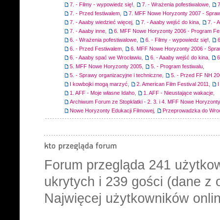
7. - Filmy - wypowiedz się!
,
7. - Wrażenia pofestiwalowe
,
7
7. - Przed festiwalem
,
7. MFF Nowe Horyzonty 2007 - Spraw
7. - Aaaby wiedzieć więcej
,
7. - Aaaby wejść do kina
,
7. -
7. - Aaaby inne
,
6. MFF Nowe Horyzonty 2006 - Program Fes
6. - Wrażenia pofestiwalowe
,
6. - Filmy - wypowiedz się!
,
6
6. - Przed Festiwalem
,
6. MFF Nowe Horyzonty 2006 - Spra
6. - Aaaby spać we Wrocławiu
,
6. - Aaaby wejść do kina
,
6
5. MFF Nowe Horyzonty 2005
,
5. - Program festiwalu
,
5. - Sprawy organizacyjne i techniczne
,
5. - Przed FF NH 2
I kowbojki mogą marzyć
,
2. American Film Festival 2011
,
1. AFF - Moje własne Idaho
,
1. AFF - Nieustające wakacje
,
Archiwum Forum ze Stopklatki - 2. 3. i 4. MFF Nowe Horyzont
Nowe Horyzonty Edukacji Filmowej
,
Przeprowadzka do Wro
Forum przegląda
241
użytkow
ukrytych i 239 gości (dane z 
Najwięcej użytkowników onlin