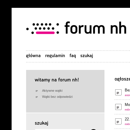
Be
Aktywne wątki
asze
Wątki bez odpowiedzi
Moj
m4r
22
m4r