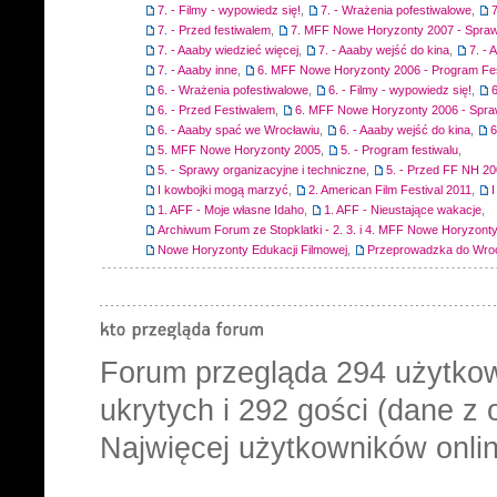
7. - Filmy - wypowiedz się!
,
7. - Wrażenia pofestiwalowe
,
7
7. - Przed festiwalem
,
7. MFF Nowe Horyzonty 2007 - Spraw
7. - Aaaby wiedzieć więcej
,
7. - Aaaby wejść do kina
,
7. -
7. - Aaaby inne
,
6. MFF Nowe Horyzonty 2006 - Program Fes
6. - Wrażenia pofestiwalowe
,
6. - Filmy - wypowiedz się!
,
6
6. - Przed Festiwalem
,
6. MFF Nowe Horyzonty 2006 - Spra
6. - Aaaby spać we Wrocławiu
,
6. - Aaaby wejść do kina
,
6
5. MFF Nowe Horyzonty 2005
,
5. - Program festiwalu
,
5. - Sprawy organizacyjne i techniczne
,
5. - Przed FF NH 2
I kowbojki mogą marzyć
,
2. American Film Festival 2011
,
1. AFF - Moje własne Idaho
,
1. AFF - Nieustające wakacje
,
Archiwum Forum ze Stopklatki - 2. 3. i 4. MFF Nowe Horyzont
Nowe Horyzonty Edukacji Filmowej
,
Przeprowadzka do Wro
Forum przegląda
294
użytkow
ukrytych i 292 gości (dane z 
Najwięcej użytkowników onlin