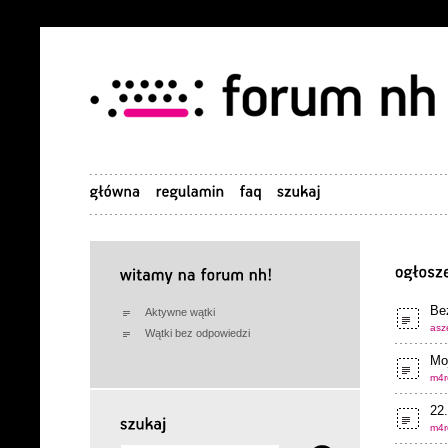
Be
Aktywne wątki
asze
Wątki bez odpowiedzi
Moj
m4r
22
m4r