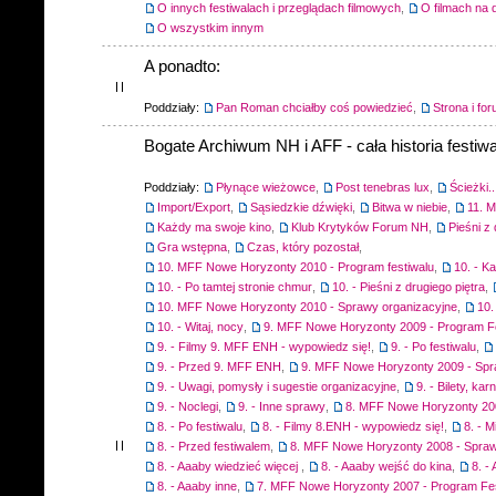
O innych festiwalach i przeglądach filmowych
,
O filmach na 
O wszystkim innym
A ponadto:
Poddziały:
Pan Roman chciałby coś powiedzieć
,
Strona i fo
Bogate Archiwum NH i AFF - cała historia festiwa
Poddziały:
Płynące wieżowce
,
Post tenebras lux
,
Ścieżki..
Import/Export
,
Sąsiedzkie dźwięki
,
Bitwa w niebie
,
11. 
Każdy ma swoje kino
,
Klub Krytyków Forum NH
,
Pieśni z 
Gra wstępna
,
Czas, który pozostał
,
10. MFF Nowe Horyzonty 2010 - Program festiwalu
,
10. - K
10. - Po tamtej stronie chmur
,
10. - Pieśni z drugiego piętra
,
10. MFF Nowe Horyzonty 2010 - Sprawy organizacyjne
,
10.
10. - Witaj, nocy
,
9. MFF Nowe Horyzonty 2009 - Program F
9. - Filmy 9. MFF ENH - wypowiedz się!
,
9. - Po festiwalu
,
9. - Przed 9. MFF ENH
,
9. MFF Nowe Horyzonty 2009 - Spr
9. - Uwagi, pomysły i sugestie organizacyjne
,
9. - Bilety, ka
9. - Noclegi
,
9. - Inne sprawy
,
8. MFF Nowe Horyzonty 200
8. - Po festiwalu
,
8. - Filmy 8.ENH - wypowiedz się!
,
8. - M
8. - Przed festiwalem
,
8. MFF Nowe Horyzonty 2008 - Spraw
8. - Aaaby wiedzieć więcej
,
8. - Aaaby wejść do kina
,
8. -
8. - Aaaby inne
,
7. MFF Nowe Horyzonty 2007 - Program Fes