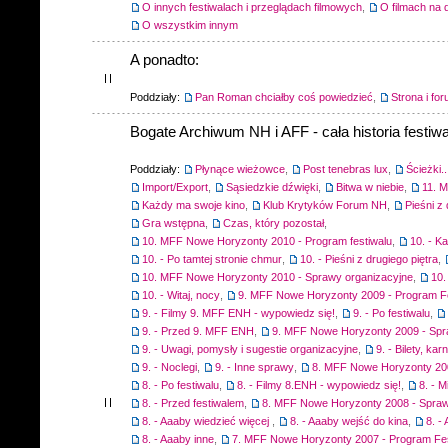
O innych festiwalach i przeglądach filmowych
,
O filmach na 
O wszystkim innym
A ponadto:
Poddziały:
Pan Roman chciałby coś powiedzieć
,
Strona i fo
Bogate Archiwum NH i AFF - cała historia festiwa
Poddziały:
Płynące wieżowce
,
Post tenebras lux
,
Ścieżki..
Import/Export
,
Sąsiedzkie dźwięki
,
Bitwa w niebie
,
11. 
Każdy ma swoje kino
,
Klub Krytyków Forum NH
,
Pieśni z 
Gra wstępna
,
Czas, który pozostał
,
10. MFF Nowe Horyzonty 2010 - Program festiwalu
,
10. - K
10. - Po tamtej stronie chmur
,
10. - Pieśni z drugiego piętra
,
10. MFF Nowe Horyzonty 2010 - Sprawy organizacyjne
,
10.
10. - Witaj, nocy
,
9. MFF Nowe Horyzonty 2009 - Program F
9. - Filmy 9. MFF ENH - wypowiedz się!
,
9. - Po festiwalu
,
9. - Przed 9. MFF ENH
,
9. MFF Nowe Horyzonty 2009 - Spr
9. - Uwagi, pomysły i sugestie organizacyjne
,
9. - Bilety, ka
9. - Noclegi
,
9. - Inne sprawy
,
8. MFF Nowe Horyzonty 200
8. - Po festiwalu
,
8. - Filmy 8.ENH - wypowiedz się!
,
8. - M
8. - Przed festiwalem
,
8. MFF Nowe Horyzonty 2008 - Spraw
8. - Aaaby wiedzieć więcej
,
8. - Aaaby wejść do kina
,
8. -
8. - Aaaby inne
,
7. MFF Nowe Horyzonty 2007 - Program Fes