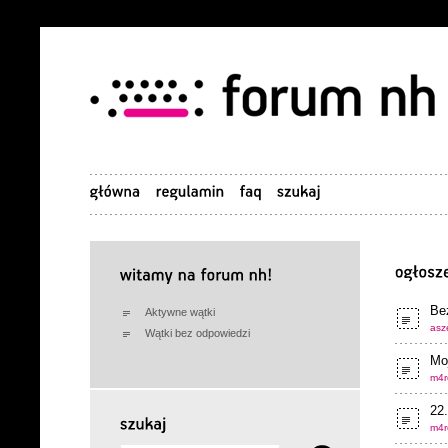
Be
Aktywne wątki
asze
Wątki bez odpowiedzi
Moj
m4r
22
m4r