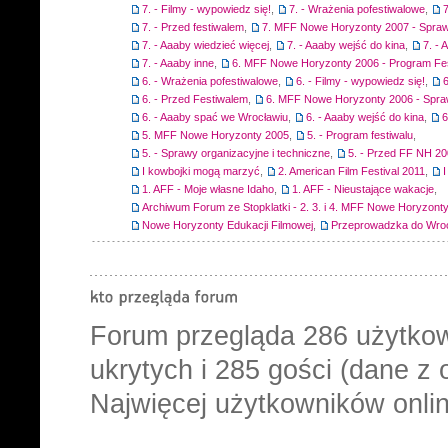
7. - Filmy - wypowiedz się!
,
7. - Wrażenia pofestiwalowe
,
7
7. - Przed festiwalem
,
7. MFF Nowe Horyzonty 2007 - Spraw
7. - Aaaby wiedzieć więcej
,
7. - Aaaby wejść do kina
,
7. -
7. - Aaaby inne
,
6. MFF Nowe Horyzonty 2006 - Program Fes
6. - Wrażenia pofestiwalowe
,
6. - Filmy - wypowiedz się!
,
6
6. - Przed Festiwalem
,
6. MFF Nowe Horyzonty 2006 - Spra
6. - Aaaby spać we Wrocławiu
,
6. - Aaaby wejść do kina
,
6
5. MFF Nowe Horyzonty 2005
,
5. - Program festiwalu
,
5. - Sprawy organizacyjne i techniczne
,
5. - Przed FF NH 2
I kowbojki mogą marzyć
,
2. American Film Festival 2011
,
1. AFF - Moje własne Idaho
,
1. AFF - Nieustające wakacje
,
Archiwum Forum ze Stopklatki - 2. 3. i 4. MFF Nowe Horyzont
Nowe Horyzonty Edukacji Filmowej
,
Przeprowadzka do Wro
Forum przegląda
286
użytkow
ukrytych i 285 gości (dane z 
Najwięcej użytkowników onlin