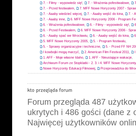
7. - Filmy - wypowiedz się!
,
7. - Wrażenia pofestiwalowe
,
7
7. - Przed festiwalem
,
7. MFF Nowe Horyzonty 2007 - Spraw
7. - Aaaby wiedzieć więcej
,
7. - Aaaby wejść do kina
,
7. -
7. - Aaaby inne
,
6. MFF Nowe Horyzonty 2006 - Program Fes
6. - Wrażenia pofestiwalowe
,
6. - Filmy - wypowiedz się!
,
6
6. - Przed Festiwalem
,
6. MFF Nowe Horyzonty 2006 - Spra
6. - Aaaby spać we Wrocławiu
,
6. - Aaaby wejść do kina
,
6
5. MFF Nowe Horyzonty 2005
,
5. - Program festiwalu
,
5. - Sprawy organizacyjne i techniczne
,
5. - Przed FF NH 2
I kowbojki mogą marzyć
,
2. American Film Festival 2011
,
1. AFF - Moje własne Idaho
,
1. AFF - Nieustające wakacje
,
Archiwum Forum ze Stopklatki - 2. 3. i 4. MFF Nowe Horyzont
Nowe Horyzonty Edukacji Filmowej
,
Przeprowadzka do Wro
Forum przegląda
487
użytkow
ukrytych i 486 gości (dane z 
Najwięcej użytkowników onlin