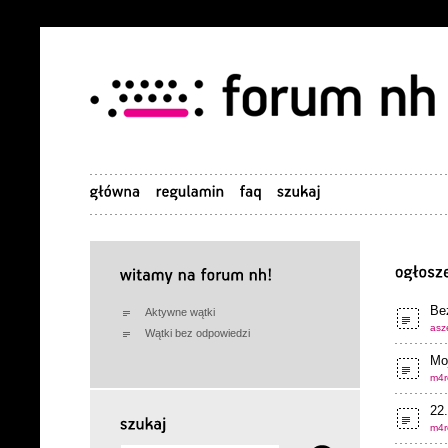
Be
Aktywne wątki
asze
Wątki bez odpowiedzi
Moj
m4r
22
m4r