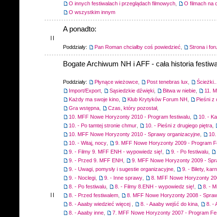
O innych festiwalach i przeglądach filmowych
,
O filmach na 
O wszystkim innym
A ponadto:
Poddziały:
Pan Roman chciałby coś powiedzieć
,
Strona i fo
Bogate Archiwum NH i AFF - cała historia festiwa
Poddziały:
Płynące wieżowce
,
Post tenebras lux
,
Ścieżki..
Import/Export
,
Sąsiedzkie dźwięki
,
Bitwa w niebie
,
11. 
Każdy ma swoje kino
,
Klub Krytyków Forum NH
,
Pieśni z 
Gra wstępna
,
Czas, który pozostał
,
10. MFF Nowe Horyzonty 2010 - Program festiwalu
,
10. - K
10. - Po tamtej stronie chmur
,
10. - Pieśni z drugiego piętra
,
10. MFF Nowe Horyzonty 2010 - Sprawy organizacyjne
,
10.
10. - Witaj, nocy
,
9. MFF Nowe Horyzonty 2009 - Program F
9. - Filmy 9. MFF ENH - wypowiedz się!
,
9. - Po festiwalu
,
9. - Przed 9. MFF ENH
,
9. MFF Nowe Horyzonty 2009 - Spr
9. - Uwagi, pomysły i sugestie organizacyjne
,
9. - Bilety, ka
9. - Noclegi
,
9. - Inne sprawy
,
8. MFF Nowe Horyzonty 200
8. - Po festiwalu
,
8. - Filmy 8.ENH - wypowiedz się!
,
8. - M
8. - Przed festiwalem
,
8. MFF Nowe Horyzonty 2008 - Spraw
8. - Aaaby wiedzieć więcej
,
8. - Aaaby wejść do kina
,
8. -
8. - Aaaby inne
,
7. MFF Nowe Horyzonty 2007 - Program Fes